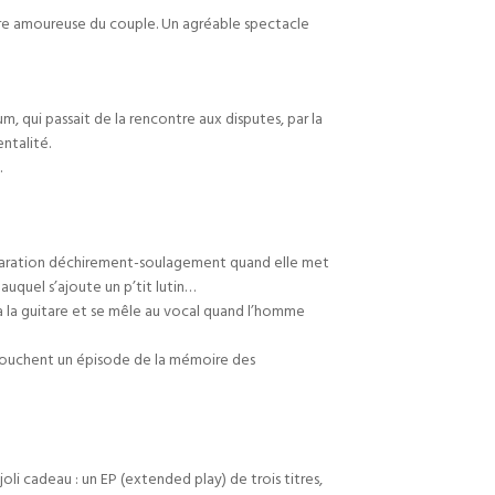
oire amoureuse du couple. Un agréable spectacle
, qui passait de la rencontre aux disputes, par la
ntalité.
.
séparation déchirement-soulagement quand elle met
auquel s’ajoute un p’tit lutin…
à la guitare et se mêle au vocal quand l’homme
e touchent un épisode de la mémoire des
li cadeau : un EP (extended play) de trois titres,