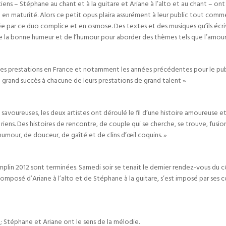
ciens – Stéphane au chant et à la guitare et Ariane à l’alto et au chant – ont
é en maturité. Alors ce petit opus plaira assurément à leur public tout com
 par ce duo complice et en osmose. Des textes et des musiques qu’ils écrive
de la bonne humeur et de l’humour pour aborder des thèmes tels que l’amour, 
es prestations en France et notamment les années précédentes pour le public
 grand succès à chacune de leurs prestations de grand talent »
savoureuses, les deux artistes ont déroulé le fil d’une histoire amoureuse e
s riens. Des histoires de rencontre, de couple qui se cherche, se trouve, fusion
umour, de douceur, de gaîté et de clins d’œil coquins. »
remplin 2012 sont terminées. Samedi soir se tenait le dernier rendez-vous du 
composé d’Ariane à l’alto et de Stéphane à la guitare, s’est imposé par ses 
 Stéphane et Ariane ont le sens de la mélodie.