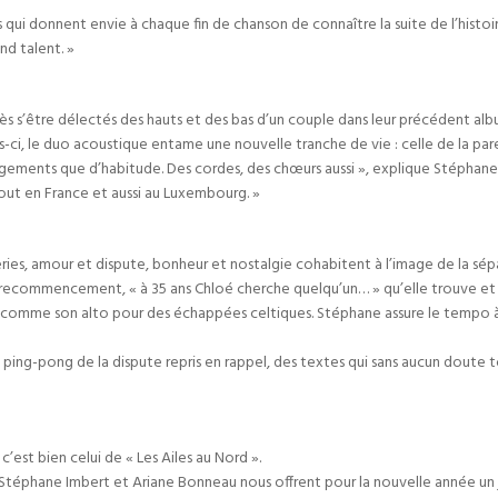
s qui donnent envie à chaque fin de chanson de connaître la suite de l’hist
nd talent. »
 s’être délectés des hauts et des bas d’un couple dans leur précédent album
is-ci, le duo acoustique entame une nouvelle tranche de vie : celle de la pare
ngements que d’habitude. Des cordes, des chœurs aussi », explique Stéphane
out en France et aussi au Luxembourg. »
eries, amour et dispute, bonheur et nostalgie cohabitent à l’image de la 
nel recommencement, « à 35 ans Chloé cherche quelqu’un… » qu’elle trouve et 
air, comme son alto pour des échappées celtiques. Stéphane assure le tempo 
e ping-pong de la dispute repris en rappel, des textes qui sans aucun dout
c’est bien celui de « Les Ailes au Nord ».
r Stéphane Imbert et Ariane Bonneau nous offrent pour la nouvelle année un jo