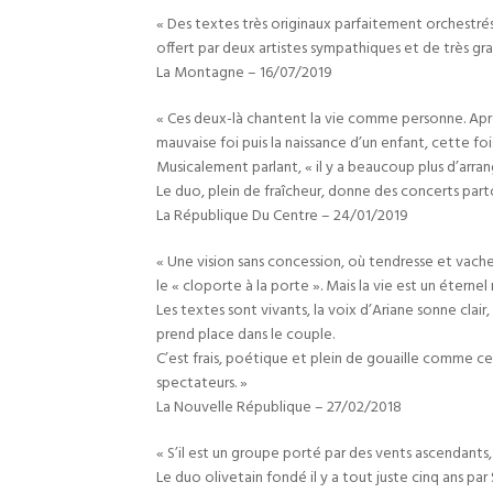
« Des textes très originaux parfaitement orchestré
offert par deux artistes sympathiques et de très gra
La Montagne – 16/07/2019
« Ces deux-là chantent la vie comme personne. Après
mauvaise foi puis la naissance d’un enfant, cette fo
Musicalement parlant, « il y a beaucoup plus d’arra
Le duo, plein de fraîcheur, donne des concerts part
La République Du Centre – 24/01/2019
« Une vision sans concession, où tendresse et vach
le « cloporte à la porte ». Mais la vie est un éter
Les textes sont vivants, la voix d’Ariane sonne cl
prend place dans le couple.
C’est frais, poétique et plein de gouaille comme c
spectateurs. »
La Nouvelle République – 27/02/2018
« S’il est un groupe porté par des vents ascendants, 
Le duo olivetain fondé il y a tout juste cinq ans pa