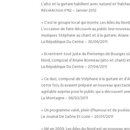
L’alto et la guitare habillent avec naturel et fraîc
RécréAction n°62 – Janvier 2012
« C’est le groupe local qui monte. Les Ailes Au Nor
L’occasion de faire découvrir au public leur nouveau
musiques: Stéphane au chant et à la guitare; Ariane 
La République Du Centre – 30/06/2011
« Ils rentrent tout juste du Printemps de Bourges o
Nord, composé d’Ariane Bonneau (alto et chant) et d
La République Du Centre – 27/04/2011
« Ce duo, composé de Stéphane à la guitare et d’Arian
cette fois, ils avaient préparé un nouveau spectacl
agréable surprise pour le public qui a découvert une
La Montagne – 06/03/2011
« Un programme varié, plein d’humour et de poésie.
Le Journal De Saône Et Loire – 20/01/2011
« Né en 2009, Les Ailes Au Nord est un nouveau gr