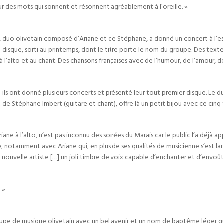
heur des mots qui sonnent et résonnent agréablement à l’oreille. »
d, duo olivetain composé d’Ariane et de Stéphane, a donné un concert à l’es
 disque, sorti au printemps, dont le titre porte le nom du groupe. Des texte
à l’alto et au chant. Des chansons françaises avec de l’humour, de l’amour, d
ù ils ont donné plusieurs concerts et présenté leur tout premier disque. Le 
e Stéphane Imbert (guitare et chant), offre là un petit bijou avec ce cinq
e à l’alto, n’est pas inconnu des soirées du Marais car le public l’a déjà ap
e, notamment avec Ariane qui, en plus de ses qualités de musicienne s’est la
 nouvelle artiste […] un joli timbre de voix capable d’enchanter et d’envoût
 »
oupe de musique olivetain avec un bel avenir et un nom de baptême léger qu