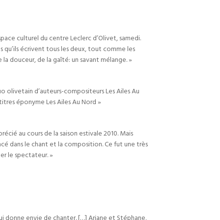
pace culturel du centre Leclerc d’Olivet, samedi.
s qu’ils écrivent tous les deux, tout comme les
e la douceur, de la gaîté: un savant mélange. »
duo olivetain d’auteurs-compositeurs Les Ailes Au
 titres éponyme Les Ailes Au Nord »
précié au cours de la saison estivale 2010. Mais
ncé dans le chant et la composition. Ce fut une très
er le spectateur. »
i donne envie de chanter. […] Ariane et Stéphane,