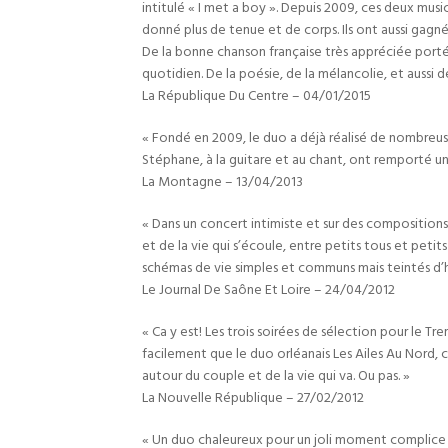
intitulé « I met a boy ». Depuis 2009, ces deux musi
donné plus de tenue et de corps. Ils ont aussi gagn
De la bonne chanson française très appréciée portée
quotidien. De la poésie, de la mélancolie, et aussi 
La République Du Centre – 04/01/2015
« Fondé en 2009, le duo a déjà réalisé de nombreus
Stéphane, à la guitare et au chant, ont remporté un
La Montagne – 13/04/2013
« Dans un concert intimiste et sur des compositions 
et de la vie qui s’écoule, entre petits tous et petit
schémas de vie simples et communs mais teintés d’h
Le Journal De Saône Et Loire – 24/04/2012
« Ca y est! Les trois soirées de sélection pour le T
facilement que le duo orléanais Les Ailes Au Nord, 
autour du couple et de la vie qui va. Ou pas. »
La Nouvelle République – 27/02/2012
« Un duo chaleureux pour un joli moment complice ;